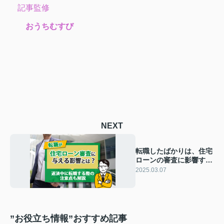
記事監修
おうちむすび
NEXT
転職したばかりは、住宅
ローンの審査に影響す
る？返済中に転職する場
2025.03.07
合の注意点も解説！
”お役立ち情報”おすすめ記事