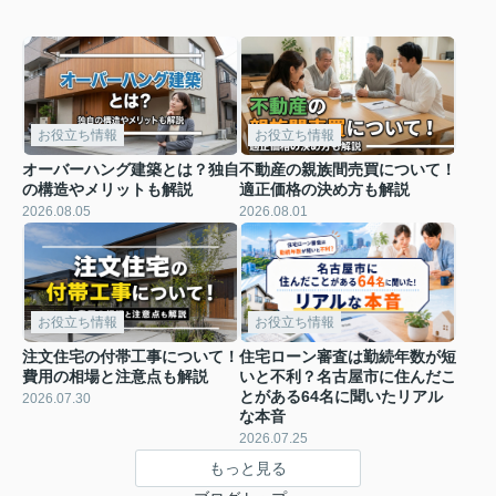
お役立ち情報
お役立ち情報
オーバーハング建築とは？独自
不動産の親族間売買について！
の構造やメリットも解説
適正価格の決め方も解説
2026.08.05
2026.08.01
お役立ち情報
お役立ち情報
注文住宅の付帯工事について！
住宅ローン審査は勤続年数が短
費用の相場と注意点も解説
いと不利？名古屋市に住んだこ
とがある64名に聞いたリアル
2026.07.30
な本音
2026.07.25
もっと見る