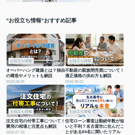
”お役立ち情報”おすすめ記事
お役立ち情報
お役立ち情報
オーバーハング建築とは？独自
不動産の親族間売買について！
の構造やメリットも解説
適正価格の決め方も解説
2026.08.05
2026.08.01
お役立ち情報
お役立ち情報
注文住宅の付帯工事について！
住宅ローン審査は勤続年数が短
費用の相場と注意点も解説
いと不利？名古屋市に住んだこ
とがある64名に聞いたリアル
2026.07.30