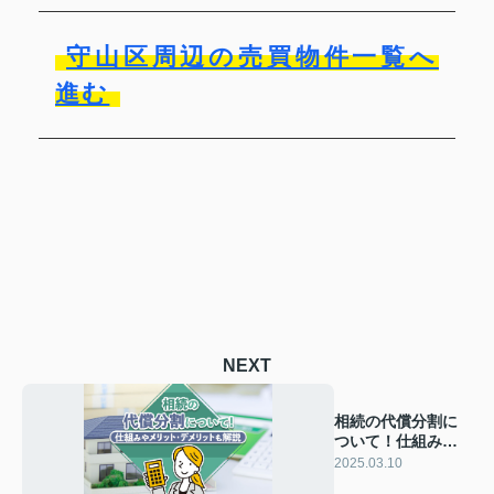
守山区周辺の売買物件一覧へ
進む
NEXT
相続の代償分割に
ついて！仕組みや
メリット・デメリ
2025.03.10
ットも解説