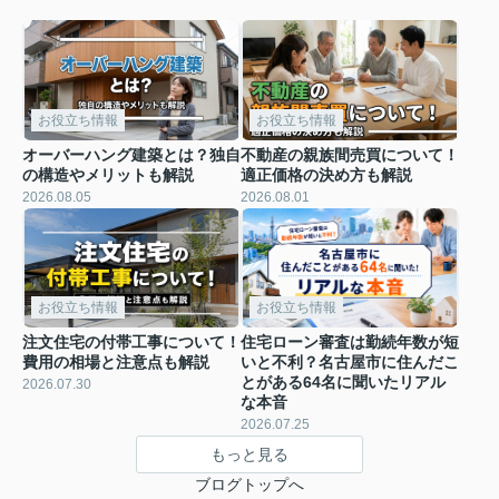
お役立ち情報
お役立ち情報
オーバーハング建築とは？独自
不動産の親族間売買について！
の構造やメリットも解説
適正価格の決め方も解説
2026.08.05
2026.08.01
お役立ち情報
お役立ち情報
注文住宅の付帯工事について！
住宅ローン審査は勤続年数が短
費用の相場と注意点も解説
いと不利？名古屋市に住んだこ
とがある64名に聞いたリアル
2026.07.30
な本音
2026.07.25
もっと見る
ブログトップへ