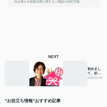
・住み替えや資産活用に関するご相談も対応可能
NEXT
初めまし
て、杉村
です！
2026.02.03
”お役立ち情報”おすすめ記事