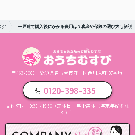
ログ
一戸建て購入後にかかる費用は？税金や保険の選び方も解説
〒463-0089 愛知県名古屋市守山区西川原町137番地
0120-398-335
受付時間 9:30～19:30（定休日：年中無休（年末年始を除
く））