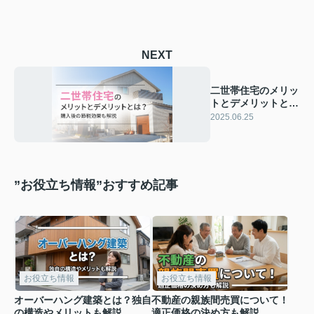
NEXT
二世帯住宅のメリッ
トとデメリットと
は？購入後の節税効
2025.06.25
果も解説
”お役立ち情報”おすすめ記事
お役立ち情報
お役立ち情報
オーバーハング建築とは？独自
不動産の親族間売買について！
の構造やメリットも解説
適正価格の決め方も解説