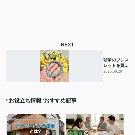
NEXT
翡翠のブレス
レットを買い
ました(^^♪
2025.09.29
”お役立ち情報”おすすめ記事