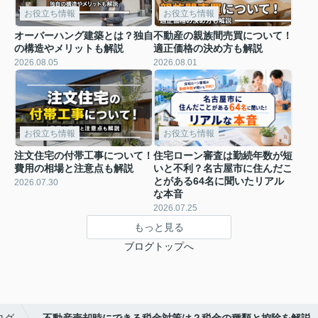
お役立ち情報
お役立ち情報
オーバーハング建築とは？独自
不動産の親族間売買について！
の構造やメリットも解説
適正価格の決め方も解説
2026.08.05
2026.08.01
お役立ち情報
お役立ち情報
注文住宅の付帯工事について！
住宅ローン審査は勤続年数が短
費用の相場と注意点も解説
いと不利？名古屋市に住んだこ
とがある64名に聞いたリアル
2026.07.30
な本音
2026.07.25
もっと見る
ブログトップへ
ログ
不動産売却時にできる税金対策は？税金の種類と控除を解説