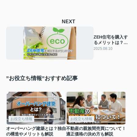
NEXT
ZEH住宅を購入す
るメリットは？利
用可能な補助金制
2025.08.10
度も解説
”お役立ち情報”おすすめ記事
お役立ち情報
お役立ち情報
オーバーハング建築とは？独自
不動産の親族間売買について！
の構造やメリットも解説
適正価格の決め方も解説